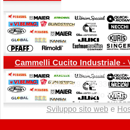
Cammelli Cucito Industriale
- 
Marco - 31031 - TV - 
Tel.:
+39.329.3319120
Sito Web:
Sviluppo sito web
e
Hos