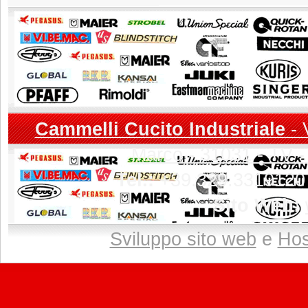
Cammelli Cucito Industriale
- 
Marco - 31031 - TV - 
Tel.:
+39.329.3319120
Sito Web:
Sviluppo sito web
e
Hos