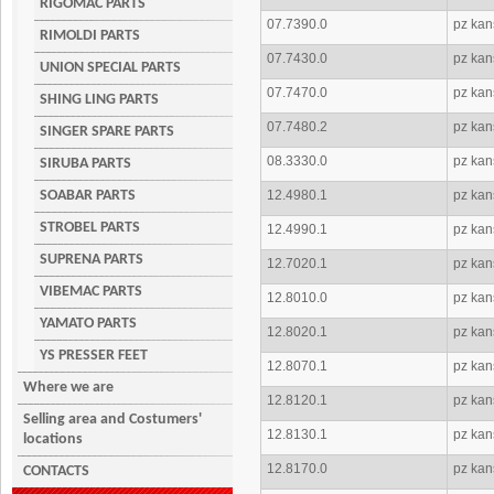
RIGOMAC PARTS
07.7390.0
pz kans
RIMOLDI PARTS
07.7430.0
pz kans
UNION SPECIAL PARTS
07.7470.0
pz kan
SHING LING PARTS
07.7480.2
pz kan
SINGER SPARE PARTS
08.3330.0
pz kan
SIRUBA PARTS
SOABAR PARTS
12.4980.1
pz kan
STROBEL PARTS
12.4990.1
pz kan
SUPRENA PARTS
12.7020.1
pz kan
VIBEMAC PARTS
12.8010.0
pz kan
YAMATO PARTS
12.8020.1
pz kan
YS PRESSER FEET
12.8070.1
pz kan
Where we are
12.8120.1
pz kan
Selling area and Costumers'
12.8130.1
pz kan
locations
12.8170.0
pz kan
CONTACTS